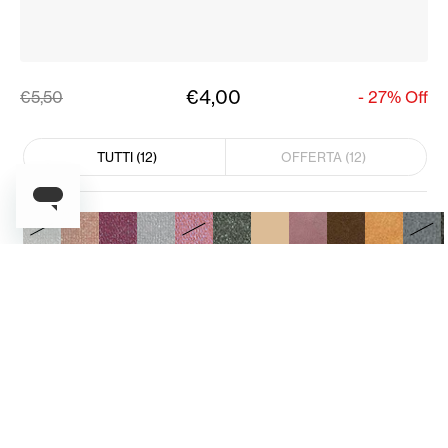
€4,00
€5,50
-
27%
Off
TUTTI (12)
OFFERTA (12)
Sunset
AGGIUNGI AL CARRELLO
SHARE
1