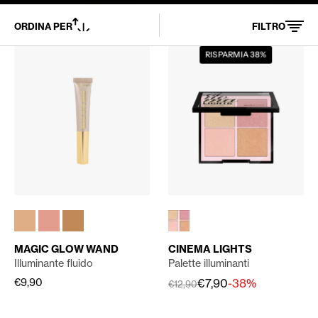
ORDINA PER
FILTRO
MAGIC
CINEMA
RISPARMIA 38%
GLOW
LIGHTS
WAND
MAGIC GLOW WAND
CINEMA LIGHTS
Illuminante fluido
Palette illuminanti
€9,90
€7,90
-38%
€12,90